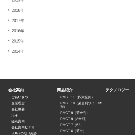
2019年
2018年
2017年
2016年
2015年
2014年
会社案内
商品紹介
テクノロジー
ごあいさつ
RMGT 11（四六全判）
企業理念
RMGT 10（菊全判ワイド/B1
判）
会社概要
RMGT 9（菊全判）
沿革
RMGT 9（A全判）
拠点案内
RMGT 7（B2）
会社案内ビデオ
RMGT 6（菊半）
SDGsの取り組み