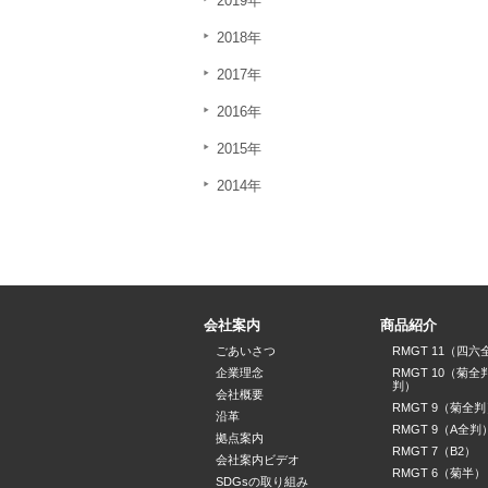
2019年
2018年
2017年
2016年
2015年
2014年
会社案内
商品紹介
ごあいさつ
RMGT 11（四六
企業理念
RMGT 10（菊全
判）
会社概要
RMGT 9（菊全判
沿革
RMGT 9（A全判
拠点案内
RMGT 7（B2）
会社案内ビデオ
RMGT 6（菊半）
SDGsの取り組み