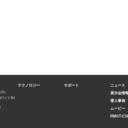
テクノロジー
サポート
ニュース
全判）
展示会情
判ワイド/B1
導入事例
）
ムービー
）
RMGT-CS