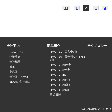
<<
1
2
3
4
会社案内
商品紹介
テクノロジー
ごあいさつ
RMGT 11（四六全判）
企業理念
RMGT 10（菊全判ワイド/B1
判）
会社概要
RMGT 9（菊全判）
沿革
RMGT 9（A全判）
拠点案内
RMGT 7（B2）
会社案内ビデオ
RMGT 6（菊半）
SDGsの取り組み
RMGT 5（菊四）
RMGT 3（A3縦）
周辺機器
(C) Copyright 2014 RYOBI