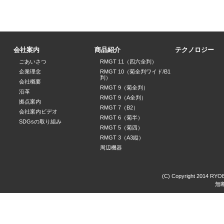
会社案内
商品紹介
テクノロジー
ごあいさつ
RMGT 11（四六全判）
企業理念
RMGT 10（菊全判ワイド/B1
判）
会社概要
RMGT 9（菊全判）
沿革
RMGT 9（A全判）
拠点案内
RMGT 7（B2）
会社案内ビデオ
RMGT 6（菊半）
SDGsの取り組み
RMGT 5（菊四）
RMGT 3（A3縦）
周辺機器
(C) Copyright 2014 RYOBI
無