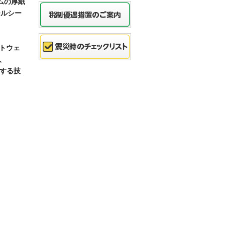
ムの厚紙
ールシー
トウェ
、
する技