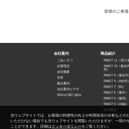
皆様のご来場
会社案内
商品紹介
ごあいさつ
RMGT 11（四六
企業理念
RMGT 10（菊全
判）
会社概要
RMGT 9（菊全判
沿革
RMGT 9（A全判
拠点案内
RMGT 7（B2）
会社案内ビデオ
RMGT 6（菊半）
SDGsの取り組み
RMGT 5（菊四）
RMGT 3（A3縦）
周辺機器
当ウェブサイトでは、お客様の利便性の向上や利用状況の分析などの
いただけない場合でも当ウェブサイトを閲覧いただけますが、一部の
ことができます。詳細は
クッキーポリシー
をご覧ください。