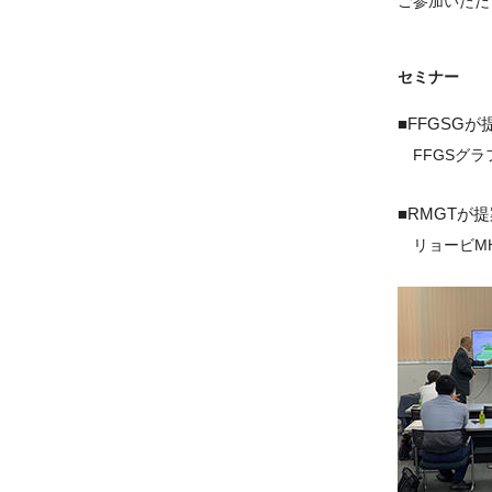
ご参加いただ
セミナー
FFGSG
FFGSグラ
RMGTが
リョービMH