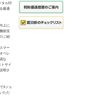
ジタル印
る最適
の向上に
働状況
のご紹
スマー
刷オペレ
認な
ストサイ
説明さ
転で3ジョ
いただ