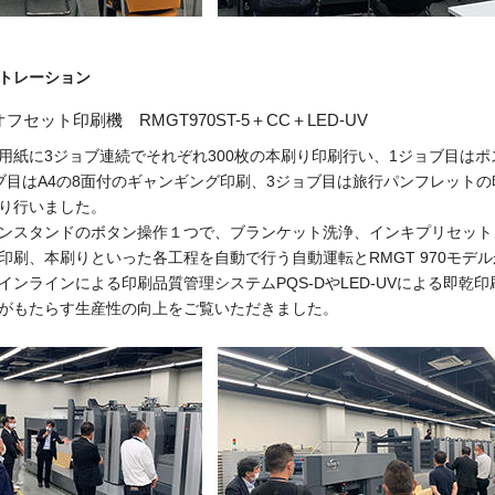
トレーション
フセット印刷機 RMGT970ST-5＋CC＋LED-UV
用紙に3ジョブ連続でそれぞれ300枚の本刷り印刷行い、1ジョブ目はポ
ブ目はA4の8面付のギャンギング印刷、3ジョブ目は旅行パンフレットの
り行いました。
ンスタンドのボタン操作１つで、ブランケット洗浄、インキプリセット
印刷、本刷りといった各工程を自動で行う自動運転とRMGT 970モデ
インラインによる印刷品質管理システムPQS-DやLED-UVによる即乾
がもたらす生産性の向上をご覧いただきました。