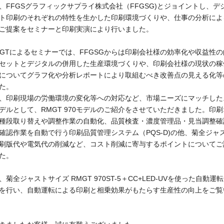
、FFGSグラフィックサプライ株式会社（FFGSG)とジョイントし、デ
ト印刷のそれぞれの特性を生かした印刷環境づくりや、仕事の分析によ
ご提案をセミナーと印刷実演により行いました。
RMGTによるセミナーでは、FFGSGからは印刷会社様の効率化や収益性
セットとデジタルの併用した生産環境づくりや、印刷会社様の現状の稼
についてグラフ化や分析レポートにより取組むべき改善点の見える化等
た。
は、印刷現場の労働環境の変化等への対応など、市場ニーズにマッチした
デルとして、RMGT 970モデルのご紹介をさせていただきました。印
種段取り替えや調整作業の自動化、品質検査・濃度管理品・見当調整確
確認作業を自動で行う印刷品質管理システム（PQS-D)の他、菊全ジャ
刷版代や電気代の削減など、コスト削減に寄与するポイントについてご
た。
菊全ジャストサイズ RMGT 970ST-5＋CC+LED-UVを使った自動運
を行い、自動運転による印刷と相乗効果がもたらす生産性の向上をご覧