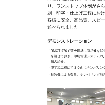
り、ワンストップ体制がさ
刷・印字・仕上げ工程にお
客様に安全、高品質、スピ
述べられました。
デモンストレーション
・
RMGT 970で菊全用紙に商品券を
を混ぜておき、印刷管理システムPQS
知の紹介。
・
印字加工機にて３０面にナンバリン
・
員数機による数量、ナンバリング順