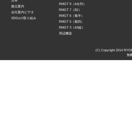
沿革
RMGT 9（A全判）
拠点案内
RMGT 7（B2）
会社案内ビデオ
RMGT 6（菊半）
SDGsの取り組み
RMGT 5（菊四）
RMGT 3（A3縦）
周辺機器
(C) Copyright 2014 RYOBI
無