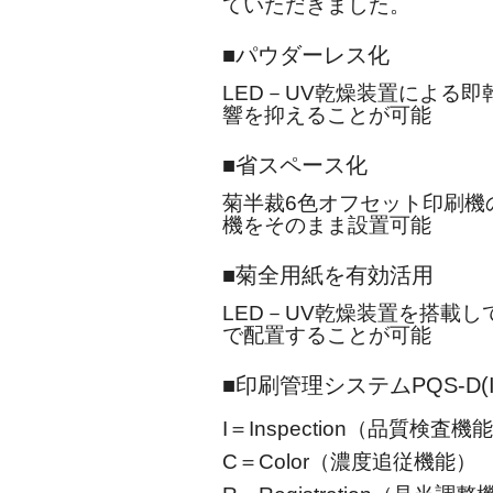
ていただきました。
パウダーレス化
LED－UV乾燥装置による
響を抑えることが可能
省スペース化
菊半裁6色オフセット印刷機
機をそのまま設置可能
菊全用紙を有効活用
LED－UV乾燥装置を搭載
で配置することが可能
印刷管理システムPQS-D(
I＝Inspection（品質検査機
C＝Color（濃度追従機能）