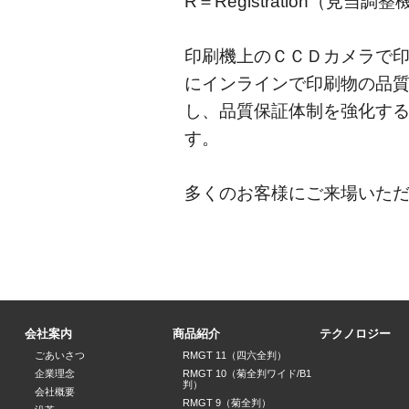
R＝Registration（見当調
印刷機上のＣＣＤカメラで
にインラインで印刷物の品
し、品質保証体制を強化す
す。
多くのお客様にご来場いた
会社案内
商品紹介
テクノロジー
ごあいさつ
RMGT 11（四六全判）
企業理念
RMGT 10（菊全判ワイド/B1
判）
会社概要
RMGT 9（菊全判）