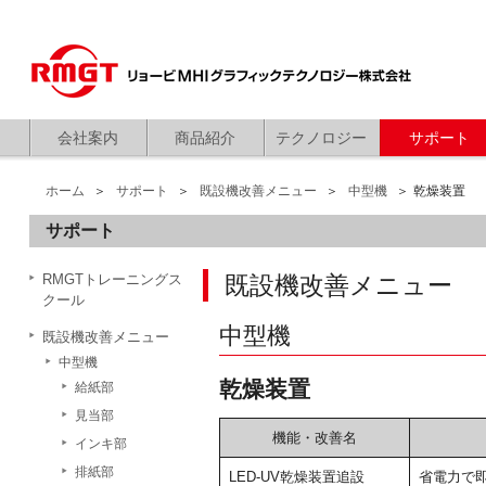
会社案内
商品紹介
テクノロジー
サポート
ホーム
サポート
既設機改善メニュー
中型機
乾燥装置
サポート
RMGTトレーニングス
既設機改善メニュー
クール
中型機
既設機改善メニュー
中型機
乾燥装置
給紙部
見当部
機能・改善名
インキ部
排紙部
LED-UV乾燥装置追設
省電力で即