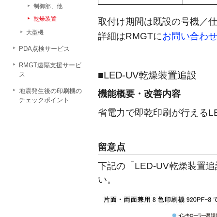
制御部、他
乾燥装置
取付け期間は既設の号機／
大型機
詳細はRMGTに
お問い合わ
PDA点検サービス
RMGT遠隔支援サービ
LED-UV乾燥装置追設
ス
地震発生後の印刷機の
機能概要・改善内容
チェックポイント
省電力で即乾印刷が行えるLE
留意点
下記の「LED-UV乾燥装
い。