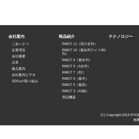
会社案内
商品紹介
テクノロジー
ごあいさつ
RMGT 11（四六全判）
企業理念
RMGT 10（菊全判ワイド/B1
判）
会社概要
RMGT 9（菊全判）
沿革
RMGT 9（A全判）
拠点案内
RMGT 7（B2）
会社案内ビデオ
RMGT 6（菊半）
SDGsの取り組み
RMGT 5（菊四）
RMGT 3（A3縦）
周辺機器
(C) Copyright 2014 RYOBI
無