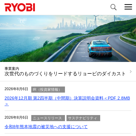
Search
特設サイト
事業案内
商品情報
コーポレートメッセージ
リョービ早わかり
次世代のものづくりをリードするリョービのダイカスト
2026年8月6日
IR（投資家情報）
2026年12月期 第2四半期（中間期）決算説明会資料＜PDF 2.8MB
＞
2026年8月6日
ニュースリリース
サステナビリティ
令和8年熊本地震の被災地への⽀援について