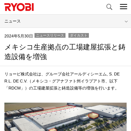
Search
ニュース
ニュースリリース
ダイカスト
2024年5月30日
メキシコ生産拠点の工場建屋拡張と鋳
造設備を増強
リョービ株式会社は、グループ会社アールディシーエム, S. DE
R.L. DE C.V.（メキシコ・グアナファト州イラプアト市、以下
「RDCM」）の工場建屋拡張と鋳造設備等の増強を行います。