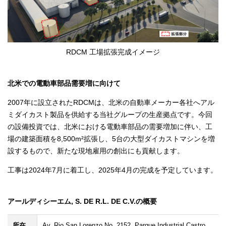
RDCM 工場拡張完成イメージ
北米での電動車部品需要増に向けて
2007年に設立されたRDCMは、北米の自動車メーカー各社へアル
ミダイカスト製品を供給する当社グループの生産拠点です。今回
の設備投資では、北米における電動車部品の需要増加に伴い、工
場の建築面積を8,500m²拡張し、5台の大型ダイカストマシンを増
設するもので、新たな現地雇用の創出にも貢献します。
工事は2024年7月に着工し、2025年4月の完成を予定しています。
アールディシーエム, S. DE R.L. DE C.V.の概要
所在
Av. Rio San Lorenzo No. 2152, Parque Industrial Castro