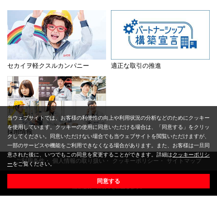
セカイヲ軽クスルカンパニー
適正な取引の推進
当ウェブサイトでは、お客様の利便性の向上や利用状況の分析などのためにクッキー
を使用しています。クッキーの使用に同意いただける場合は、「同意する」をクリッ
採用情報
クしてください。同意いただけない場合でも当ウェブサイトを閲覧いただけますが、
一部のサービスや機能をご利用できなくなる場合があります。また、お客様は一旦同
意された後に、いつでもこの同意を変更することができます。詳細は
クッキーポリシ
ご利用条件
個人情報の取り扱い
クッキーポリシー
サイトマップ
ー
をご覧ください。
Copyright © 2017 Ryobi Limited. All Rights Reserved.
同意する
無断複製・転載等を禁止します。