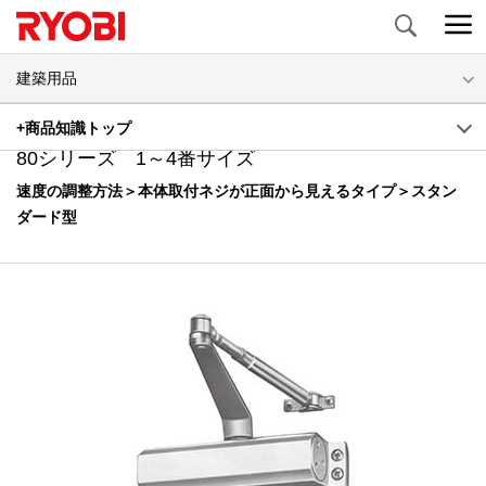
Search
建築用品
ドアクローザについて｜ドアクローザの調整方法
+商品知識トップ
80シリーズ 1～4番サイズ
速度の調整方法＞本体取付ネジが正面から見えるタイプ＞スタン
ダード型