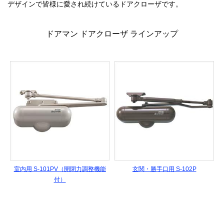
デザインで皆様に愛され続けているドアクローザです。
ドアマン ドアクローザ ラインアップ
室内用 S-101PV（開閉力調整機能
玄関・勝手口用 S-102P
付）