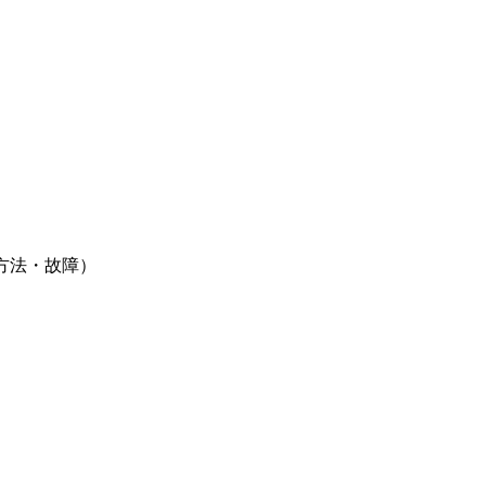
）
方法・故障）