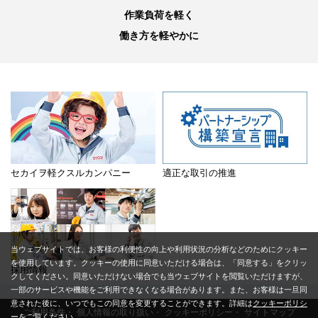
作業負荷を軽く
働き方を軽やかに
セカイヲ軽クスルカンパニー
適正な取引の推進
当ウェブサイトでは、お客様の利便性の向上や利用状況の分析などのためにクッキー
を使用しています。クッキーの使用に同意いただける場合は、「同意する」をクリッ
採用情報
クしてください。同意いただけない場合でも当ウェブサイトを閲覧いただけますが、
一部のサービスや機能をご利用できなくなる場合があります。また、お客様は一旦同
意された後に、いつでもこの同意を変更することができます。詳細は
クッキーポリシ
ご利用条件
個人情報の取り扱い
クッキーポリシー
サイトマップ
ー
をご覧ください。