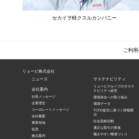
セカイヲ軽クスルカンパニー
ご利用
リョービ株式会社
ニュース
サステナビリティ
リョービグループのサステ
会社案内
ナビリティ経営
社長メッセージ
環境保全への取り組み
企業理念
環境データ
コーポレートメッセージ
TCFD提言に基づく情報開
示
会社概要
社会貢献活動
事業領域
適正な取引の推進
役員
働きやすい職場づくり
拠点案内