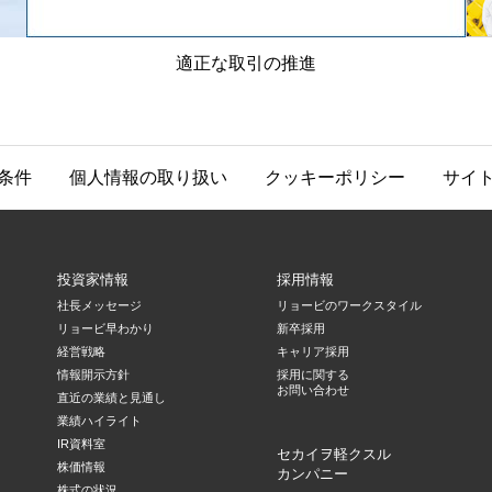
適正な取引の推進
条件
個人情報の取り扱い
クッキーポリシー
サイ
投資家情報
採用情報
社長メッセージ
リョービのワークスタイル
リョービ早わかり
新卒採用
経営戦略
キャリア採用
情報開示方針
採用に関する
お問い合わせ
直近の業績と見通し
業績ハイライト
IR資料室
セカイヲ軽クスル
株価情報
カンパニー
株式の状況