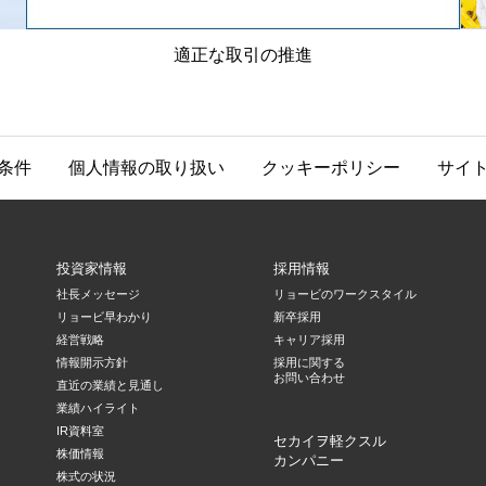
適正な取引の推進
条件
個人情報の取り扱い
クッキーポリシー
サイ
投資家情報
採用情報
社長メッセージ
リョービのワークスタイル
リョービ早わかり
新卒採用
経営戦略
キャリア採用
情報開示方針
採用に関する
お問い合わせ
直近の業績と見通し
業績ハイライト
IR資料室
セカイヲ軽クスル
株価情報
カンパニー
株式の状況