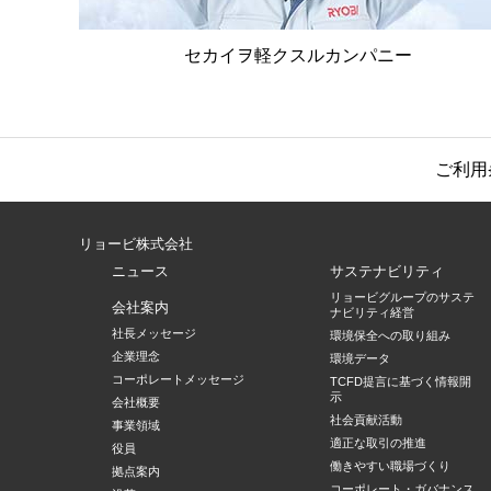
セカイヲ軽クスルカンパニー
ご利用
リョービ株式会社
ニュース
サステナビリティ
リョービグループのサステ
会社案内
ナビリティ経営
社長メッセージ
環境保全への取り組み
企業理念
環境データ
コーポレートメッセージ
TCFD提言に基づく情報開
示
会社概要
社会貢献活動
事業領域
適正な取引の推進
役員
働きやすい職場づくり
拠点案内
コーポレート・ガバナンス